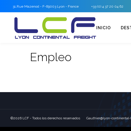
31,Rue Mazenod - F-69003 Lyon - France
+33 (0) 4 37 20 04 62
INICIO
DES
Empleo
©2026 LCF - Todos los derechos reservados Gauthier@lyon-continental-