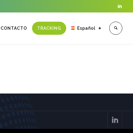

CONTACTO
TRACKING
Español
Enter tracking ID
