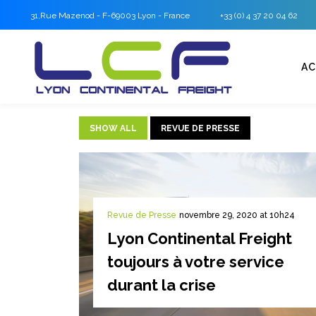
31,Rue Mazenod - F-69003 Lyon - France
+33 (0) 4 37 20 04 62
AC
SHOW ALL
REVUE DE PRESSE
Revue de Presse
novembre 29, 2020 at 10h24
Lyon Continental Freight
toujours à votre service
durant la crise