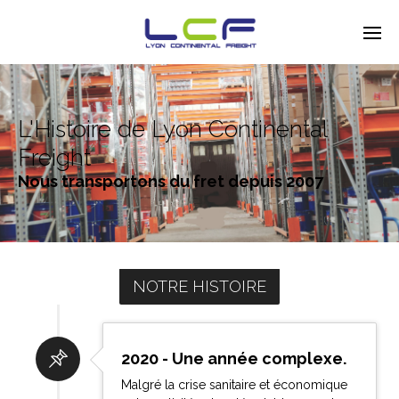
Enter tracking ID
L'Histoire de Lyon Continental
Freight
Nous transportons du fret depuis 2007
NOTRE HISTOIRE
2020 - Une année complexe.
Malgré la crise sanitaire et économique